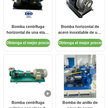
Bomba centrífuga
Bomba horizontal de
horizontal de una etapa
acero inoxidable de una
ZS de acero inoxidable
etapa con diámetro de
Obtenga el mejor precio
Obtenga el mejor precio
con clase de protección
entrada/salida de 32-80
IP55 y caudal de 6.5-160
mm para frecuencia de
m3/h
50/60 Hz y larga vida útil
Bomba centrífuga
Bomba de anillo de