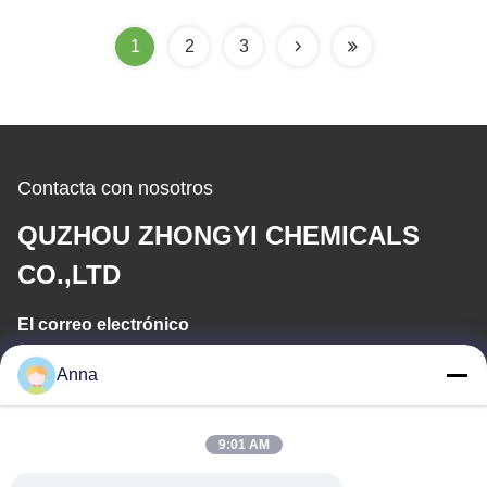
temperatura Duración
de vida larga
1
2
3
Contacta con nosotros
QUZHOU ZHONGYI CHEMICALS
CO.,LTD
El correo electrónico
wfmbeide@163.com
Anna
Tiempo de trabajo
9:01 AM
08:00-17:00