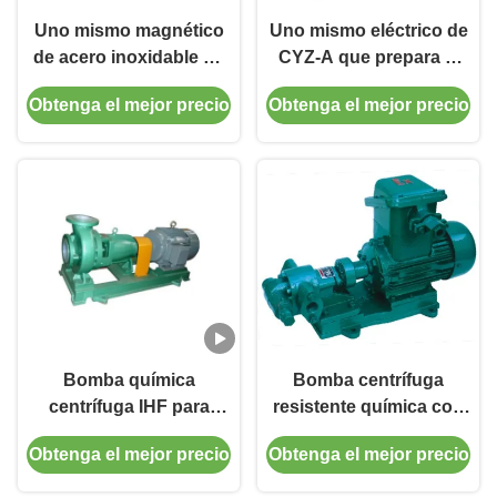
Uno mismo magnético
Uno mismo eléctrico de
de acero inoxidable de
CYZ-A que prepara el
la bomba del propósito
azul de la sola etapa de
Obtenga el mejor precio
Obtenga el mejor precio
multi que prepara la
la bomba centrífuga
bomba centrífuga
Bomba química
Bomba centrífuga
centrífuga IHF para
resistente química con
medios corrosivos
engranaje verde de la
Obtenga el mejor precio
Obtenga el mejor precio
Materiales duraderos
bomba de aceite de
Amplio rango de
KCB