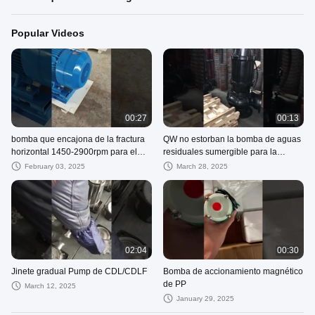
Popular Videos
00:27
00:13
bomba que encajona de la fractura
QW no estorban la bomba de aguas
horizontal 1450-2900rpm para el
residuales sumergible para la
proyecto de la conservación del
descarga inútil industrial
February 03, 2025
March 28, 2025
agua
02:04
00:30
Jinete gradual Pump de CDL/CDLF
Bomba de accionamiento magnético
de PP
March 12, 2025
January 29, 2025