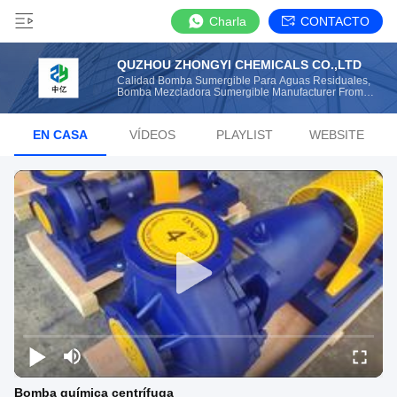
Charla
CONTACTO
QUZHOU ZHONGYI CHEMICALS CO.,LTD
Calidad Bomba Sumergible Para Aguas Residuales,
Bomba Mezcladora Sumergible Manufacturer From
China
EN CASA
VÍDEOS
PLAYLIST
WEBSITE
Bomba química centrífuga