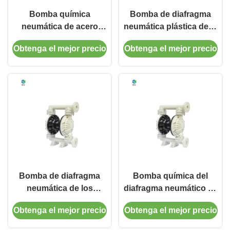
Bomba química
Bomba de diafragma
neumática de acero
neumática plástica de la
inoxidable de QBY:
ingeniería de QBY:
Obtenga el mejor precio
Obtenga el mejor precio
tamaño de partícula de
Autocebante, elevación
10m m, seguro y
de succión los hasta 5m
confiable, ninguna
electricidad
Bomba de diafragma
Bomba química del
neumática de los
diafragma neumático de
plásticos de la
QBY con tamaño de
Obtenga el mejor precio
Obtenga el mejor precio
ingeniería de QBY,
partícula de 10m m y la
ningunos sellos, ningún
presión del mercado 5-