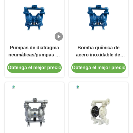
Pumpas de diafragma
Bomba química de
neumáticas/pumpas de
acero inoxidable del
doble diafragma (QBY)
diafragma neumático de
Obtenga el mejor precio
Obtenga el mejor precio
cabeza de succión alta
QBY - autocebante,
elevación de succión de
los 5m, cabeza de los
50m