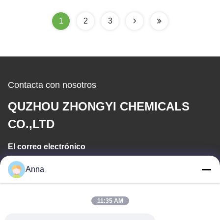
asiento y diaphrgam de
7bar
la bola de la bola de la
1
2
3
salida PTFE
Contacta con nosotros
QUZHOU ZHONGYI CHEMICALS
CO.,LTD
El correo electrónico
wfmbeide@163.com
Anna
Tiempo de trabajo
11:35 AM
08:00-17:00