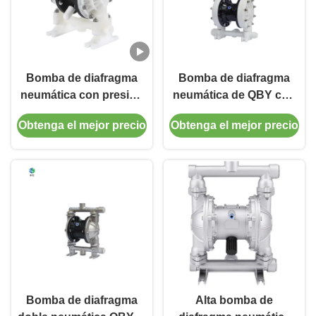
Bomba de diafragma
Bomba de diafragma
neumática con presión
neumática de QBY con
de hasta 300 PSI, de
el diámetro máximo
Obtenga el mejor precio
Obtenga el mejor precio
fácil mantenimiento y
hasta 10m m de la
tamaños de puerto de
partícula
1/4 a 3 pulgadas, ideal
para tareas de
transferencia de fluidos.
Bomba de diafragma
Alta bomba de