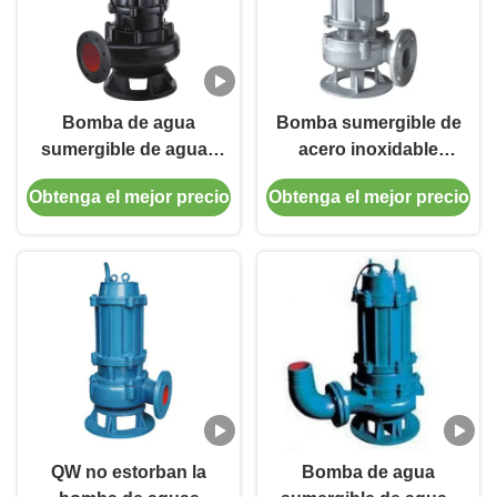
Bomba de agua
Bomba sumergible de
sumergible de aguas
acero inoxidable
residuales del alto
compacta de los SS de
Obtenga el mejor precio
Obtenga el mejor precio
rendimiento con el uso
la bomba sumergible
del gabinete del control
automático para el
treamter del agua
QW no estorban la
Bomba de agua