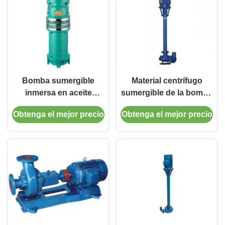
Bomba sumergible
Material centrífugo
inmersa en aceite
sumergible de la bomba
sumergible verde de los
de la mezcla del fango
Obtenga el mejor precio
Obtenga el mejor precio
SS de la bomba de
de la bomba de aguas
aguas residuales de QY
residuales de NL en el
arrabio