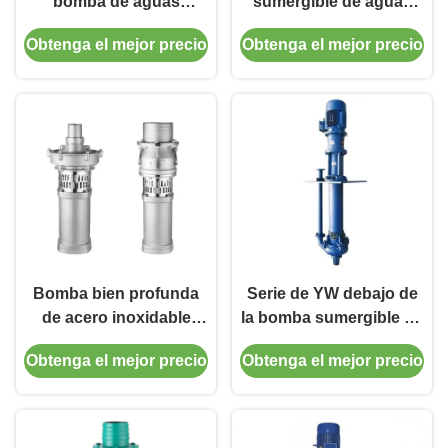
bomba de aguas
sumergible de aguas
residuales sumergible
residuales 1.5KW IP68
Obtenga el mejor precio
Obtenga el mejor precio
para la descarga inútil
con el impeledor doble
industrial
Bomba bien profunda
Serie de YW debajo de
de acero inoxidable
la bomba sumergible de
sumergible inoxidable
aguas residuales del
Obtenga el mejor precio
Obtenga el mejor precio
de la bomba 50GPM-
agua resistente a la
500GPM de QY 304
corrosión