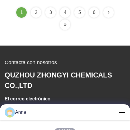
400V
enfriamiento
1
2
3
4
5
6
Contacta con nosotros
QUZHOU ZHONGYI CHEMICALS
CO.,LTD
El correo electrónico
wfmbeide@163.com
Anna
Tiempo de trabajo