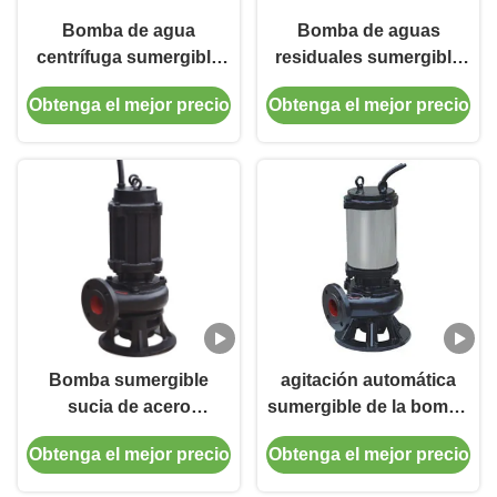
Bomba de agua
Bomba de aguas
centrífuga sumergible
residuales sumergible
centrífuga voladiza
NL50-8 para el agua
Obtenga el mejor precio
Obtenga el mejor precio
horizontal de la bomba
hidráulica del río y de la
de aguas residuales del
charca del proyecto
picovatio
Bomba sumergible
agitación automática
sucia de acero
sumergible de la bomba
inoxidable de la
de aguas residuales de
Obtenga el mejor precio
Obtenga el mejor precio
alcantarilla de la bomba
10m3/H JYWQ con la
de agua de WQ 380V
chaqueta de