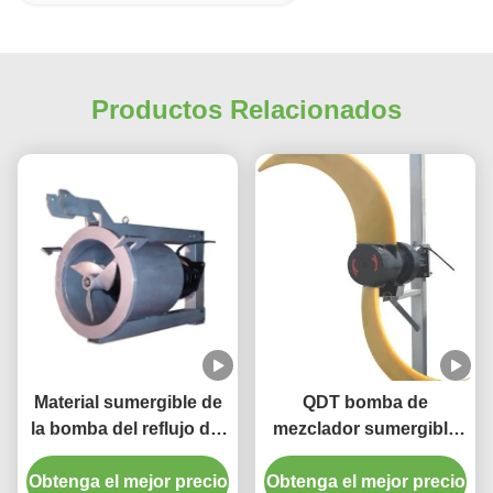
Productos Relacionados
Material sumergible de
QDT bomba de
la bomba del reflujo del
mezclador sumergible
mezclador de QJB-W
de baja velocidad hélice
Obtenga el mejor precio
10m en el acero
Obtenga el mejor precio
de flujo con material