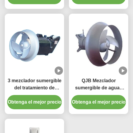
inoxidable del arrabio
reductor de acero
inoxidable de hierro
fundido
3 mezclador sumergible
QJB Mezclador
del tratamiento de
sumergible de aguas
aguas de la bomba
residuales de alta
Obtenga el mejor precio
1400RPM 260m m del
Obtenga el mejor precio
presión para tanques
mezclador de la fase
de aireación de bloque
1.5KW 250N