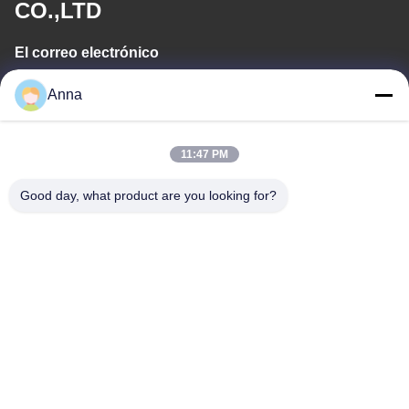
CO.,LTD
El correo electrónico
wfmbeide@163.com
Anna
Tiempo de trabajo
11:47 PM
08:00-17:00
Good day, what product are you looking for?
Nuestra dirección
Dirección
No.121. Ciudad Quzhou Zhejiang China de Kecheng
Teléfono
86-570-8017861