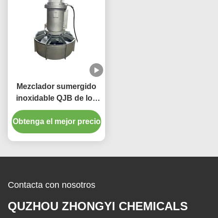
Mezclador sumergido
inoxidable QJB de los
mezcladores del
Obtenga el mejor precio
tratamiento de aguas
residuales 10KW
Contacta con nosotros
QUZHOU ZHONGYI CHEMICALS