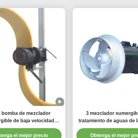
 bomba de mezclador
3 mezclador sumergibl
gible de baja velocidad
tratamiento de aguas de 
ce de flujo con material
1400RPM 260m m del mezc
r de acero inoxidable de
enga el mejor precio
Obtenga el mejor pr
la fase 1.5KW 250