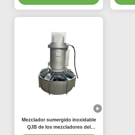
Mezclador sumergido inoxidable
QJB de los mezcladores del
tratamiento de aguas residuales