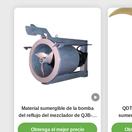
Material sumergible de la bomba
QDT
del reflujo del mezclador de QJB-W
sumer
10m en el acero inoxidable del
héli
Obtenga el mejor precio
arrabio
reducto
Obt