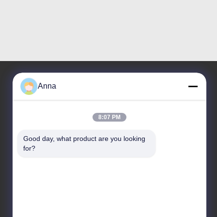
Anna
Nuestra dirección
8:07 PM
Dirección
No.121. Ciudad Quzhou Zhejiang China de Kecheng
Good day, what product are you looking 
for?
Teléfono
86-570-8017861