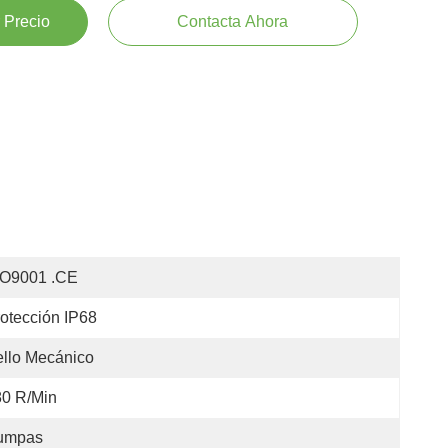
 Precio
Contacta Ahora
SO9001 .CE
otección IP68
llo Mecánico
80 R/min
umpas