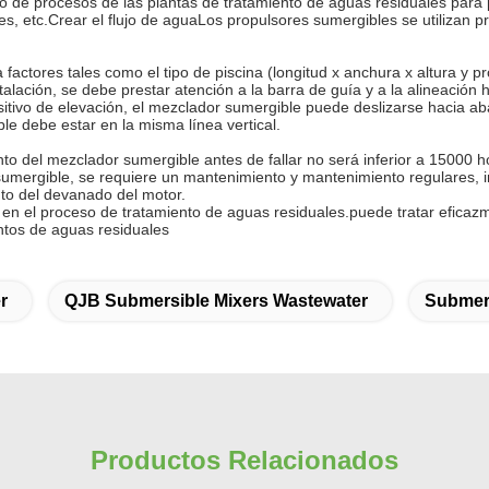
jo de procesos de las plantas de tratamiento de aguas residuales para
les, etc.Crear el flujo de aguaLos propulsores sumergibles se utilizan 
ctores tales como el tipo de piscina (longitud x anchura x altura y pro
lación, se debe prestar atención a la barra de guía y a la alineación ho
sitivo de elevación, el mezclador sumergible puede deslizarse hacia abaj
e debe estar en la misma línea vertical.
 del mezclador sumergible antes de fallar no será inferior a 15000 hora
mergible, se requiere un mantenimiento y mantenimiento regulares, inc
nto del devanado del motor.
n el proceso de tratamiento de aguas residuales.puede tratar eficazm
entos de aguas residuales
r
QJB Submersible Mixers Wastewater
Submer
Productos Relacionados