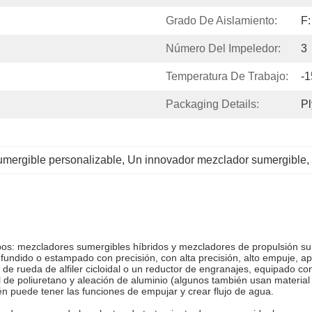
Grado De Aislamiento:
F:
Número Del Impeledor:
3
Temperatura De Trabajo:
-
Packaging Details:
P
mergible personalizable
, 
Un innovador mezclador sumergible
, 
pos: mezcladores sumergibles híbridos y mezcladores de propulsión sum
 fundido o estampado con precisión, con alta precisión, alto empuje, 
de rueda de alfiler cicloidal o un reductor de engranajes, equipado con
de poliuretano y aleación de aluminio (algunos también usan material de
én puede tener las funciones de empujar y crear flujo de agua.