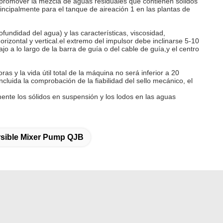
 promover la mezcla de aguas residuales que contienen sólidos
principalmente para el tanque de aireación 1 en las plantas de
fundidad del agua) y las características, viscosidad,
rizontal y vertical.el extremo del impulsor debe inclinarse 5-10
o a lo largo de la barra de guía o del cable de guía,y el centro
s y la vida útil total de la máquina no será inferior a 20
luida la comprobación de la fiabilidad del sello mecánico, el
ente los sólidos en suspensión y los lodos en las aguas
sible Mixer Pump QJB