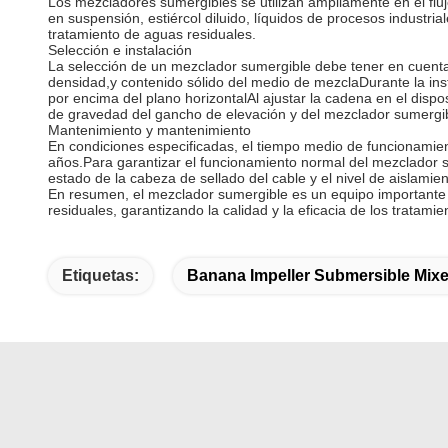
Los mezcladores sumergibles se utilizan ampliamente en el flu
en suspensión, estiércol diluido, líquidos de procesos industria
tratamiento de aguas residuales.
Selección e instalación
La selección de un mezclador sumergible debe tener en cuenta fa
densidad,y contenido sólido del medio de mezclaDurante la insta
por encima del plano horizontalAl ajustar la cadena en el dispo
de gravedad del gancho de elevación y del mezclador sumergibl
Mantenimiento y mantenimiento
En condiciones especificadas, el tiempo medio de funcionamiento
años.Para garantizar el funcionamiento normal del mezclador su
estado de la cabeza de sellado del cable y el nivel de aislamie
En resumen, el mezclador sumergible es un equipo importante e
residuales, garantizando la calidad y la eficacia de los tratami
Etiquetas:
Banana Impeller Submersible Mixe