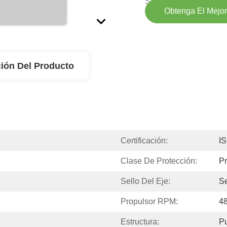
Suministro:
Obtenga El Mejor
ión Del Producto
Certificación:
I
Clase De Protección:
Pr
Sello Del Eje:
Se
Propulsor RPM:
4
Estructura:
P