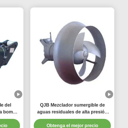
e del
QJB Mezclador sumergible de
la bomba
aguas residuales de alta presión
lador de
para tanques de aireación de
ecio
N
Obtenga el mejor precio
bloque