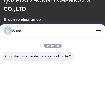
QUZHOU ZHONGYI CHEMICALS
CO.,LTD
El correo electrónico
wfmbeide@163.com
Anna
Tiempo de trabajo
10:29 PM
08:00-17:00
Good day, what product are you looking for?
Nuestra dirección
Dirección
No.121. Ciudad Quzhou Zhejiang China de Kecheng
Teléfono
86-570-8017861