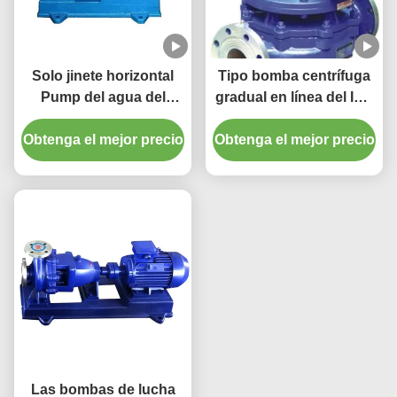
Solo jinete horizontal
Tipo bomba centrífuga
Pump del agua del
gradual en línea del ISG
fuego de la tubería de la
de la vertical de la
Obtenga el mejor precio
bomba centrífuga de la
Obtenga el mejor precio
bomba en línea de la
succión de la sola etapa
vertical
Las bombas de lucha