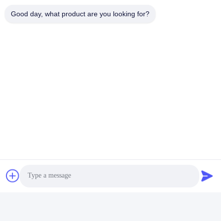
Good day, what product are you looking for?
Nuestra dirección
Dirección
No.121. Ciudad Quzhou Zhejiang China de Kecheng
Teléfono
86-570-8017861
China buena calidad Bomba sumergible para aguas residuales
Proveedor. Derecho de autor -2026 QUZHOU ZHONGYI
CHEMICALS CO.,LTD Todos los derechos reservados.
Política de privacidad
|
Mapa del Sitio