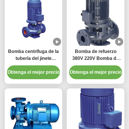
Bomba centrífuga de la
Bomba de refuerzo
tubería del jinete
380V 220V Bomba de
succión horizontal azul
refuerzo centrífuga
Obtenga el mejor precio
de Pump Single Stage
Obtenga el mejor precio
vertical con alta
de la sola
eficiencia y bajo ruido