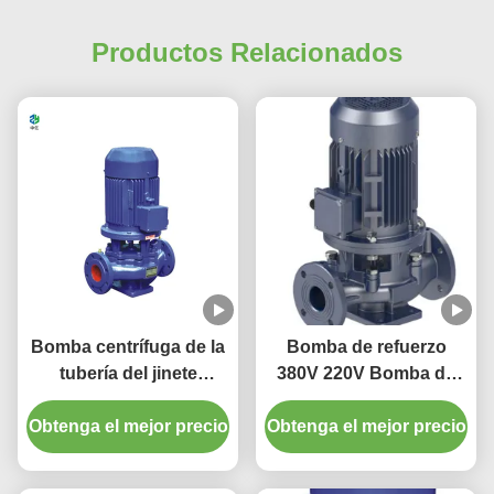
Productos Relacionados
Bomba centrífuga de la
Bomba de refuerzo
tubería del jinete
380V 220V Bomba de
succión horizontal azul
refuerzo centrífuga
Obtenga el mejor precio
de Pump Single Stage
Obtenga el mejor precio
vertical con alta
de la sola
eficiencia y bajo ruido