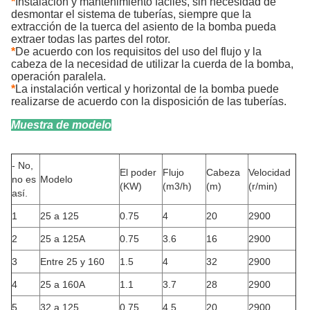
*
Instalación y mantenimiento fáciles, sin necesidad de
desmontar el sistema de tuberías, siempre que la
extracción de la tuerca del asiento de la bomba pueda
extraer todas las partes del rotor.
*
De acuerdo con los requisitos del uso del flujo y la
cabeza de la necesidad de utilizar la cuerda de la bomba,
operación paralela.
*
La instalación vertical y horizontal de la bomba puede
realizarse de acuerdo con la disposición de las tuberías.
Muestra de modelo
- No,
El poder
Flujo
Cabeza
Velocidad
no es
Modelo
(KW)
(m3/h)
(m)
(r/min)
así.
1
25 a 125
0.75
4
20
2900
2
25 a 125A
0.75
3.6
16
2900
3
Entre 25 y 160
1.5
4
32
2900
4
25 a 160A
1.1
3.7
28
2900
5
32 a 125
0.75
4.5
20
2900