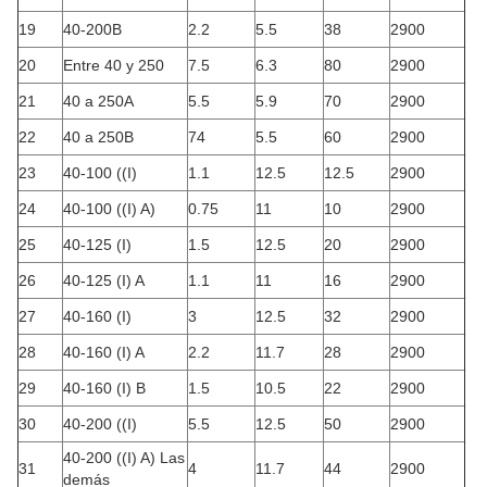
19
40-200B
2.2
5.5
38
2900
20
Entre 40 y 250
7.5
6.3
80
2900
21
40 a 250A
5.5
5.9
70
2900
22
40 a 250B
74
5.5
60
2900
23
40-100 ((I)
1.1
12.5
12.5
2900
24
40-100 ((I) A)
0.75
11
10
2900
25
40-125 (I)
1.5
12.5
20
2900
26
40-125 (I) A
1.1
11
16
2900
27
40-160 (I)
3
12.5
32
2900
28
40-160 (I) A
2.2
11.7
28
2900
29
40-160 (I) B
1.5
10.5
22
2900
30
40-200 ((I)
5.5
12.5
50
2900
40-200 ((I) A) Las
31
4
11.7
44
2900
demás