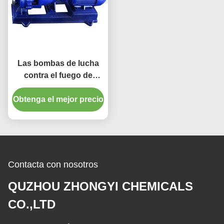
Las bombas de lucha
contra el fuego de
enfriamiento del aire
Obtenga el mejor precio
acondicionado verde
terminan la bomba de
agua de la succión
Contacta con nosotros
QUZHOU ZHONGYI CHEMICALS
CO.,LTD