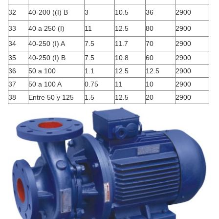
32
40-200 ((I) B
3
10.5
36
2900
33
40 a 250 (I)
11
12.5
80
2900
34
40-250 (I) A
7.5
11.7
70
2900
35
40-250 (I) B
7.5
10.8
60
2900
36
50 a 100
1.1
12.5
12.5
2900
37
50 a 100 A
0.75
11
10
2900
38
Entre 50 y 125
1.5
12.5
20
2900