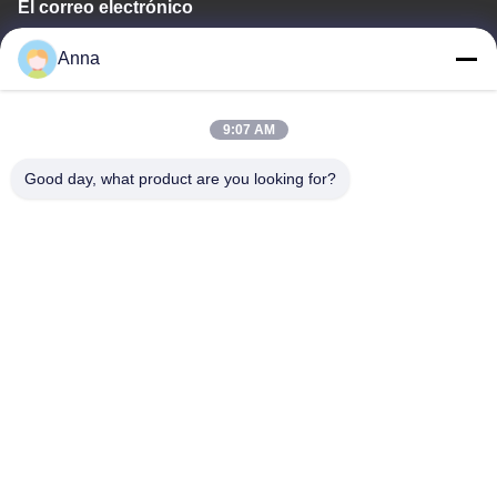
El correo electrónico
wfmbeide@163.com
Anna
Tiempo de trabajo
9:07 AM
08:00-17:00
Good day, what product are you looking for?
Nuestra dirección
Dirección
No.121. Ciudad Quzhou Zhejiang China de Kecheng
Teléfono
86-570-8017861
China buena calidad Bomba sumergible para aguas residuales
Proveedor. Derecho de autor -2026 QUZHOU ZHONGYI