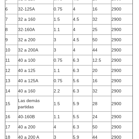
6
32-125A
0.75
4
16
2900
7
32 a 160
1.5
4.5
32
2900
8
32-160A
1.1
4
25
2900
9
32 a 200
3
4.5
50
2900
10
32 a 200A
3
4
44
2900
11
40 a 100
0.75
6.3
12.5
2900
12
40 a 125
1.1
6.3
20
2900
13
40 a 125A
0.75
5.6
16
2900
14
40 a 160
2.2
6.3
32
2900
Las demás
15
1.5
5.9
28
2900
partidas
16
40-160B
1.1
5.5
24
2900
17
40 a 200
4
6.3
50
2900
18
40 a 200 A
3
5.9
44
2900